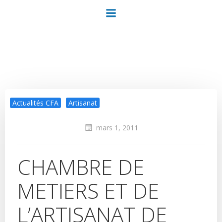
Aller
au
contenu
Actualités CFA
Artisanat
mars 1, 2011
CHAMBRE DE
METIERS ET DE
L’ARTISANAT DE