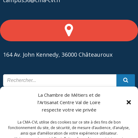
campus36@cma-cvl.fr
164 Av. John Kennedy, 36000 Châteauroux
La Chambre de Métiers et de
CONTACT
PLAN DU SITE
l’Artisanat Centre Val de Loire
respecte votre vie privée
CMA Formation - Châteauroux est géré par la Chambre de
Métiers et de l'Artisanat Centre Val de Loire.
La CMA-CVL utilise des cookies sur ce site à des fins de bon
fonctionnement du site, de sécurité, de mesure d’audience, d’analyse,
ainsi que d’amélioration de votre expérience utilisateur.