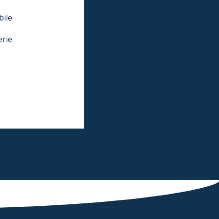
bile
erie