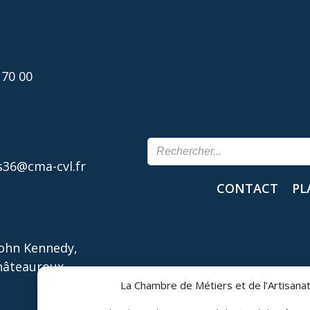
 70 00
36@cma-cvl.fr
CONTACT
PL
John Kennedy,
hâteauroux
La Chambre de Métiers et de l’Artisanat