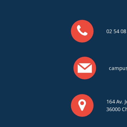
02 54 08
campus
164 Av. 
36000 C