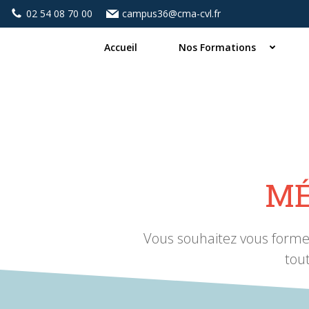
Aller
02 54 08 70 00
campus36@cma-cvl.fr
au
contenu
Accueil
Nos Formations
MÉ
Vous souhaitez vous former
tou