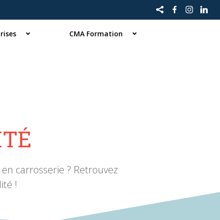
rises
CMA Formation
ITÉ
 en carrosserie ? Retrouvez
té !