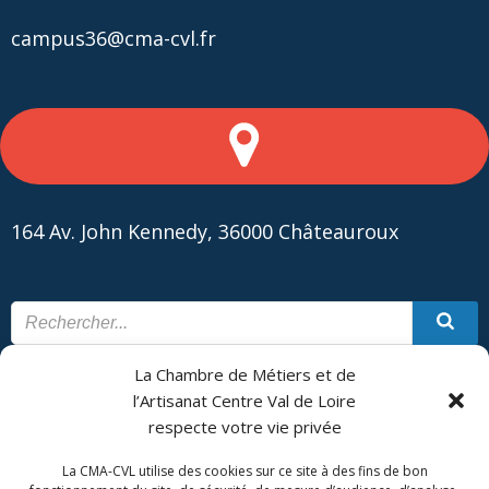
campus36@cma-cvl.fr
164 Av. John Kennedy, 36000 Châteauroux
La Chambre de Métiers et de
CONTACT
PLAN DU SITE
l’Artisanat Centre Val de Loire
respecte votre vie privée
CMA Formation - Châteauroux est géré par la Chambre de
Métiers et de l'Artisanat Centre Val de Loire.
La CMA-CVL utilise des cookies sur ce site à des fins de bon