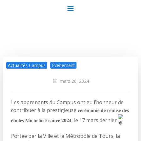
Aller
au
contenu
Actualités Campus
Événement
mars 26, 2024
Les apprenants du Campus ont eu l’honneur de
contribuer à la prestigieuse 𝐜𝐞́𝐫𝐞́𝐦𝐨𝐧𝐢𝐞 𝐝𝐞 𝐫𝐞𝐦𝐢𝐬𝐞 𝐝𝐞𝐬
𝐞́𝐭𝐨𝐢𝐥𝐞𝐬 𝐌𝐢𝐜𝐡𝐞𝐥𝐢𝐧 𝐅𝐫𝐚𝐧𝐜𝐞 𝟐𝟎𝟐𝟒, le 17 mars dernier
Portée par la Ville et la Métropole de Tours, la