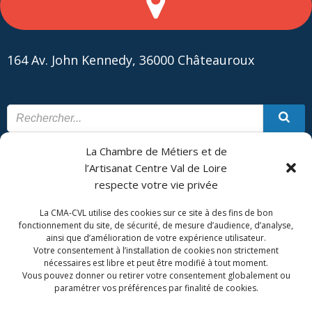
164 Av. John Kennedy, 36000 Châteauroux
La Chambre de Métiers et de
CONTACT
PLAN DU SITE
l’Artisanat Centre Val de Loire
respecte votre vie privée
CMA Formation - Châteauroux est géré par la Chambre de
Métiers et de l'Artisanat Centre Val de Loire.
La CMA-CVL utilise des cookies sur ce site à des fins de bon
fonctionnement du site, de sécurité, de mesure d’audience, d’analyse,
ainsi que d’amélioration de votre expérience utilisateur.
Votre consentement à l’installation de cookies non strictement
nécessaires est libre et peut être modifié à tout moment.
Vous pouvez donner ou retirer votre consentement globalement ou
paramétrer vos préférences par finalité de cookies.