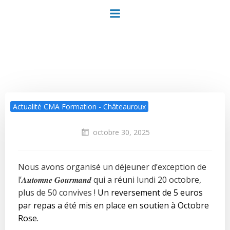
Aller
au
contenu
Actualité CMA Formation - Châteauroux
octobre 30, 2025
Nous avons organisé un déjeuner d’exception de
l’𝑨𝒖𝒕𝒐𝒎𝒏𝒆 𝑮𝒐𝒖𝒓𝒎𝒂𝒏𝒅 qui a réuni lundi 20 octobre,
plus de 50 convives !
Un reversement de 5 euros
par repas a été mis en place en soutien à Octobre
Rose.