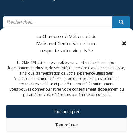
La Chambre de Métiers et de
CONTACT
PLAN DU SITE
l’Artisanat Centre Val de Loire
respecte votre vie privée
CMA Formation - Châteauroux est géré par la Chambre de
Métiers et de l'Artisanat Centre Val de Loire.
La CMA-CVL utilise des cookies sur ce site à des fins de bon
fonctionnement du site, de sécurité, de mesure d’audience, d’analyse,
ainsi que d’amélioration de votre expérience utilisateur.
Votre consentement à l’installation de cookies non strictement
nécessaires est libre et peut être modifié à tout moment.
Vous pouvez donner ou retirer votre consentement globalement ou
paramétrer vos préférences par finalité de cookies.
Tout accepter
Admin. du site
Mentions légales
Tout refuser
Politique de confidentialité
Politique de cookies