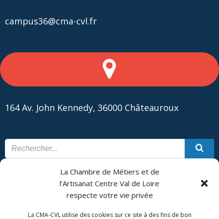
campus36@cma-cvl.fr
164 Av. John Kennedy, 36000 Châteauroux
La Chambre de Métiers et de
CONTACT
PLAN DU SITE
l’Artisanat Centre Val de Loire
respecte votre vie privée
CMA Formation - Châteauroux est géré par la Chambre de
Métiers et de l'Artisanat Centre Val de Loire.
La CMA-CVL utilise des cookies sur ce site à des fins de bon