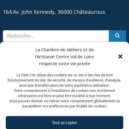
164 Av. John Kennedy, 36000 Châteauroux
La Chambre de Métiers et de
CONTACT
PLAN DU SITE
l’Artisanat Centre Val de Loire
respecte votre vie privée
CMA Formation - Châteauroux est géré par la Chambre de
Métiers et de l'Artisanat Centre Val de Loire.
La CMA-CVL utilise des cookies sur ce site à des fins de bon
fonctionnement du site, de sécurité, de mesure d’audience, d’analyse,
ainsi que d’amélioration de votre expérience utilisateur.
Votre consentement à l’installation de cookies non strictement
nécessaires est libre et peut être modifié à tout moment.
Vous pouvez donner ou retirer votre consentement globalement ou
paramétrer vos préférences par finalité de cookies.
Tout accepter
Admin. du site
Mentions légales