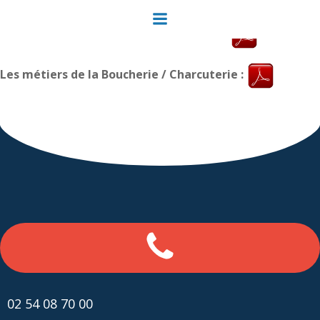
Aller
au
Les métiers l’Hôtellerie / Restauration :
contenu
Les métiers de la Boucherie / Charcuterie :
02 54 08 70 00