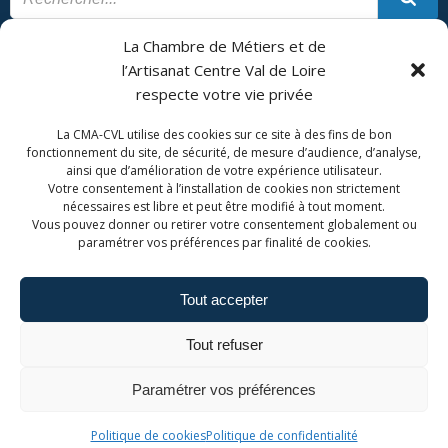
La Chambre de Métiers et de
CONTACT
PLAN DU SITE
l’Artisanat Centre Val de Loire
respecte votre vie privée
CMA Formation - Châteauroux est géré par la Chambre de
Métiers et de l'Artisanat Centre Val de Loire.
La CMA-CVL utilise des cookies sur ce site à des fins de bon
fonctionnement du site, de sécurité, de mesure d’audience, d’analyse,
ainsi que d’amélioration de votre expérience utilisateur.
Votre consentement à l’installation de cookies non strictement
nécessaires est libre et peut être modifié à tout moment.
Vous pouvez donner ou retirer votre consentement globalement ou
paramétrer vos préférences par finalité de cookies.
Tout accepter
Admin. du site
Mentions légales
Tout refuser
Politique de confidentialité
Politique de cookies
Paramétrer vos préférences
© 2026 CMA Formation - Châteauroux. Created for
Politique de cookies
Politique de confidentialité
free using WordPress and
Colibri