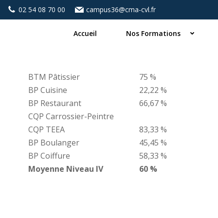
Aller
02 54 08 70 00
campus36@cma-cvl.fr
au
contenu
Accueil
Nos Formations
BAC Pro Commerce
83,33 %
BAC Pro Boucher Charcutier
BTM Pâtissier
75 %
BP Cuisine
22,22 %
BP Restaurant
66,67 %
CQP Carrossier-Peintre
CQP TEEA
83,33 %
BP Boulanger
45,45 %
BP Coiffure
58,33 %
Moyenne Niveau IV
60 %