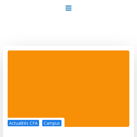
Aller
au
contenu
Actualités CFA
Campus