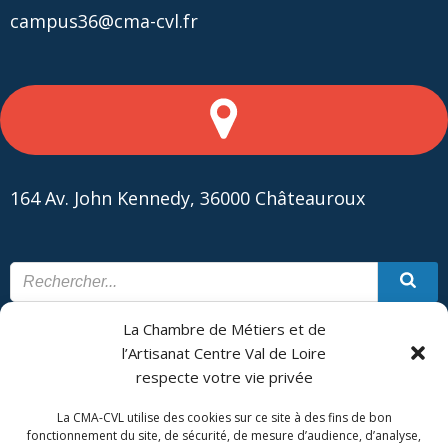
campus36@cma-cvl.fr
164 Av. John Kennedy, 36000 Châteauroux
La Chambre de Métiers et de
CONTACT
PLAN DU SITE
l’Artisanat Centre Val de Loire
respecte votre vie privée
CMA Formation - Châteauroux est géré par la Chambre de
Métiers et de l'Artisanat Centre Val de Loire.
La CMA-CVL utilise des cookies sur ce site à des fins de bon
fonctionnement du site, de sécurité, de mesure d’audience, d’analyse,