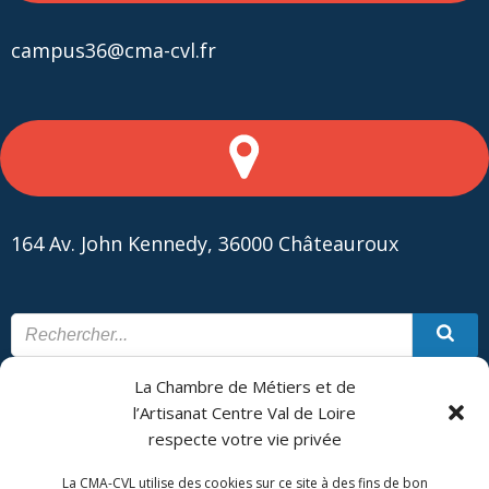
campus36@cma-cvl.fr
164 Av. John Kennedy, 36000 Châteauroux
La Chambre de Métiers et de
CONTACT
PLAN DU SITE
l’Artisanat Centre Val de Loire
respecte votre vie privée
CMA Formation - Châteauroux est géré par la Chambre de
Métiers et de l'Artisanat Centre Val de Loire.
La CMA-CVL utilise des cookies sur ce site à des fins de bon