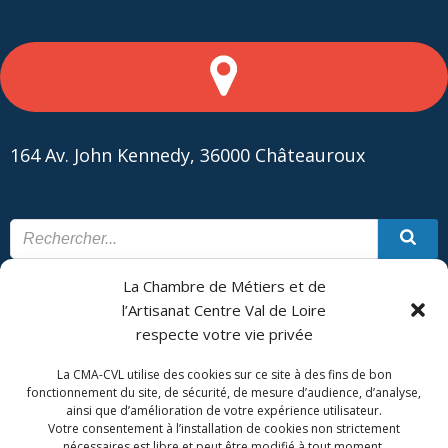
164 Av. John Kennedy, 36000 Châteauroux
La Chambre de Métiers et de
CONTACT
PLAN DU SITE
l’Artisanat Centre Val de Loire
respecte votre vie privée
CMA Formation - Châteauroux est géré par la Chambre de
Métiers et de l'Artisanat Centre Val de Loire.
La CMA-CVL utilise des cookies sur ce site à des fins de bon
fonctionnement du site, de sécurité, de mesure d’audience, d’analyse,
ainsi que d’amélioration de votre expérience utilisateur.
Votre consentement à l’installation de cookies non strictement
nécessaires est libre et peut être modifié à tout moment.