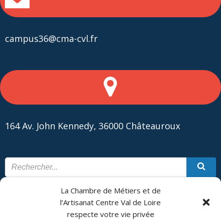
campus36@cma-cvl.fr
164 Av. John Kennedy, 36000 Châteauroux
La Chambre de Métiers et de
CONTACT
PLAN DU SITE
l’Artisanat Centre Val de Loire
respecte votre vie privée
CMA Formation - Châteauroux est géré par la Chambre de