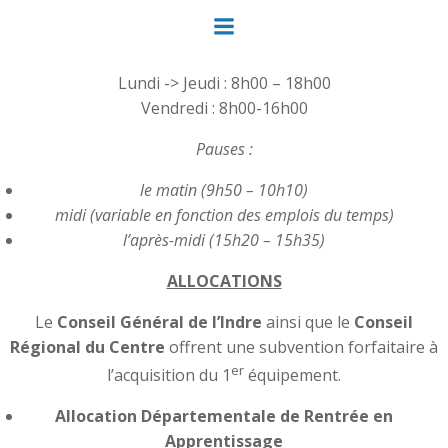
Aller
au
HORAIRES DES COURS
contenu
Lundi -> Jeudi : 8h00 – 18h00
Vendredi : 8h00-16h00
Pauses :
le matin (9h50 – 10h10)
midi (variable en fonction des emplois du temps)
l’après-midi (15h20 – 15h35)
ALLOCATIONS
Le
Conseil Général de l’Indre
ainsi que le
Conseil
Régional du Centre
offrent une subvention forfaitaire à
er
l’acquisition du 1
équipement.
Allocation Départementale de Rentrée en
Apprentissage