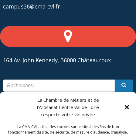
campus36@cma-cvl.fr
164 Av. John Kennedy, 36000 Châteauroux
La Chambre de Métiers et de
CONTACT
PLAN DU SITE
l’Artisanat Centre Val de Loire
respecte votre vie privée
CMA Formation - Châteauroux est géré par la Chambre de
Métiers et de l'Artisanat Centre Val de Loire.
La CMA-CVL utilise des cookies sur ce site à des fins de bon
fonctionnement du site, de sécurité, de mesure d’audience, d’analyse,