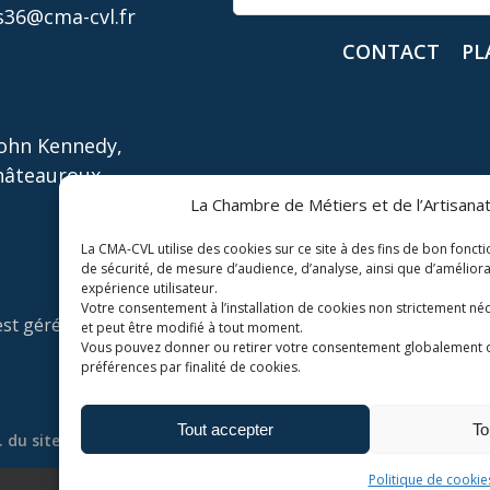
36@cma-cvl.fr
CONTACT
PL
John Kennedy,
hâteauroux
La Chambre de Métiers et de l’Artisanat
La CMA-CVL utilise des cookies sur ce site à des fins de bon fonct
de sécurité, de mesure d’audience, d’analyse, ainsi que d’amélior
expérience utilisateur.
Votre consentement à l’installation de cookies non strictement néc
 géré par la Chambre de Métiers et de l'Artisanat Centre Va
et peut être modifié à tout moment.
Vous pouvez donner ou retirer votre consentement globalement 
préférences par finalité de cookies.
Tout accepter
To
 du site
Mentions légales
Politique de confidentialité
Politique de cookie