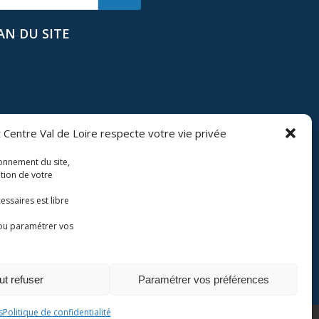
AN DU SITE
 Centre Val de Loire respecte votre vie privée
ionnement du site,
ation de votre
essaires est libre
l de Loire.
ou paramétrer vos
ut refuser
Paramétrer vos préférences
Politique de cookies
s
Politique de confidentialité