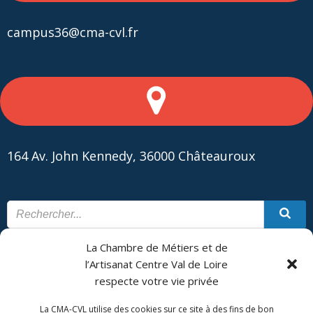
campus36@cma-cvl.fr
164 Av. John Kennedy, 36000 Châteauroux
La Chambre de Métiers et de
CONTACT
PLAN DU SITE
l’Artisanat Centre Val de Loire
respecte votre vie privée
CMA Formation - Châteauroux est géré par la Chambre de
Métiers et de l'Artisanat Centre Val de Loire.
La CMA-CVL utilise des cookies sur ce site à des fins de bon