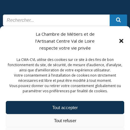
La Chambre de Métiers et de
CONTACT
PLAN DU SITE
l’Artisanat Centre Val de Loire
respecte votre vie privée
CMA Formation - Châteauroux est géré par la Chambre de
Métiers et de l'Artisanat Centre Val de Loire.
La CMA-CVL utilise des cookies sur ce site à des fins de bon
fonctionnement du site, de sécurité, de mesure d’audience, d’analyse,
ainsi que d’amélioration de votre expérience utilisateur.
Votre consentement à l’installation de cookies non strictement
nécessaires est libre et peut être modifié à tout moment.
Vous pouvez donner ou retirer votre consentement globalement ou
paramétrer vos préférences par finalité de cookies.
Tout accepter
Admin. du site
Mentions légales
Tout refuser
Politique de confidentialité
Politique de cookies