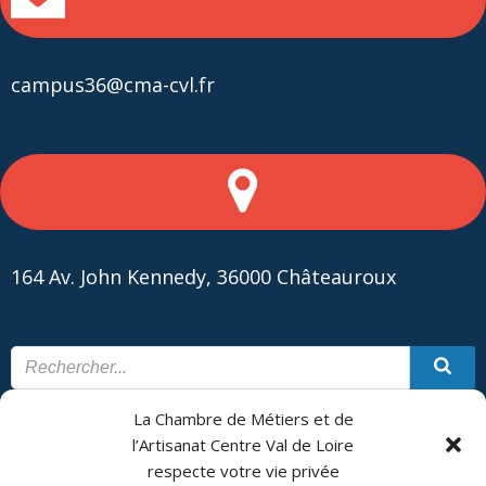
campus36@cma-cvl.fr
164 Av. John Kennedy, 36000 Châteauroux
La Chambre de Métiers et de
CONTACT
PLAN DU SITE
l’Artisanat Centre Val de Loire
respecte votre vie privée
CMA Formation - Châteauroux est géré par la Chambre de